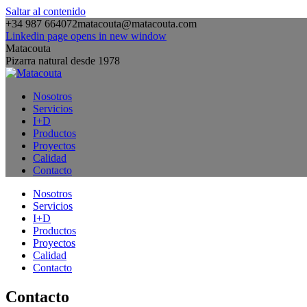
Saltar al contenido
+34 987 664072
matacouta@matacouta.com
Linkedin page opens in new window
Matacouta
Pizarra natural desde 1978
Nosotros
Servicios
I+D
Productos
Proyectos
Calidad
Contacto
Nosotros
Servicios
I+D
Productos
Proyectos
Calidad
Contacto
Contacto