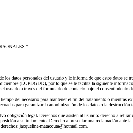
ERSONALES
*
datos personales del usuario y le informa de que estos datos se tra
iciembre (LOPDGDD), por lo que se le facilita la siguiente información 
r el usuario a través del formulario de contacto bajo el consentimiento d
 tiempo del necesario para mantener el fin del tratamiento o mientras e
ecuadas para garantizar la anonimización de los datos o la destrucción t
lvo obligación legal. Derechos que asisten al usuario: derecho a retir
u oposición a su tratamiento. Derecho a presentar una reclamación ante l
sus derechos: jacqueline-matacouta@hotmail.com.